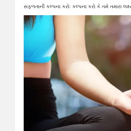
સફળતાની કલ્પના કરોઃ કલ્પના કરો કે તમે તમારા લક્ષ્