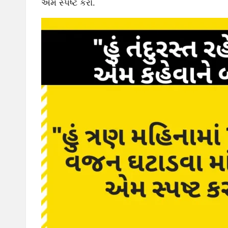
એમ સ્પષ્ટ કરો.