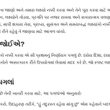
હત્વ જાણો અને તમારા લક્ષ્યો નક્કી કરવા અને તેને પૂરા કરવા માટ
ઇઝેશન, લક્ષ્યોને તોડવા, પ્રગતિ પર નજર રાખવા અને સકારાત્મક 
 માપી શકાય તેવા, પ્રાપ્ય, સુસંગત અને સમયબદ્ધ લક્ષ્યાંકો નક્ક
વી રીતે રહેવું તે જાણવા માટે આગળ વાંચો.
વા જોઈએ?
કો નક્કી કરવા એ સૌ પ્રથમનું નિર્ણાયક પગલું છે. ધ્યેય દિશા, ધ્
ધનોને અસરકારક રીતે ઉપયોગમાં લેવામાં મદદ કરે છે. જો સ્પષ્ટ
પગલાં
ા છે તેની ખાતરી કરવા માટે, આ પગલાંઓ અનુસરોઃ
કરો. ઉદાહરણ તરીકે, “હું તંદુરસ્ત રહેવા માંગુ છું” એમ કહેવાને બદલ