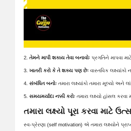
2.
તેમને માપી શકાય તેવા બનાવોઃ
પ્રગતિને માપવા માટ
3.
ખાતરી કરો કે તે શક્ય પણ છેઃ
વાસ્તવિક લક્ષ્યાંકો 
4.
સંબંધિત બનોઃ
તમારા લક્ષ્યાંકો તમારા મૂલ્યો અને લ
5.
સમયમર્યાદા નક્કી કરોઃ
તમારા લક્ષ્યો હાંસલ કરવા 
તમારા લક્ષ્યો પૂરા કરવા માટે ઉત્
સ્વ-પ્રેરણા (self motivation) એ તમારા લક્ષ્યોને પ્