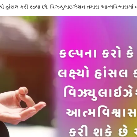
યો હાંસલ કરી રહ્યા છો. વિઝ્યુલાઇઝેશન તમારા આત્મવિશ્વાસમાં વધ