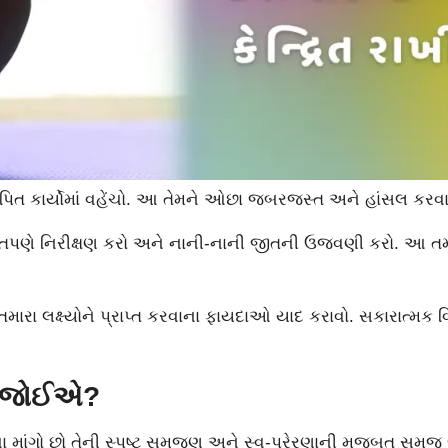
સ્થાપિત કાર્યોમાં વહેંચો. આ તેમને ઓછા જબરજસ્ત અને હાંસલ કરવા
યમિતપણે નિરીક્ષણ કરો અને નાની-નાની જીતની ઉજવણી કરો. આ ત
રા લક્ષ્યોને પ્રાપ્ત કરવાના ફાયદાઓ યાદ કરાવો. સકારાત્મક વિચ
વા જોઈએ?
 કરવા માંગો છો તેની સ્પષ્ટ સમજણ અને સ્વ-પ્રેરણાની મજબૂત સમજ 