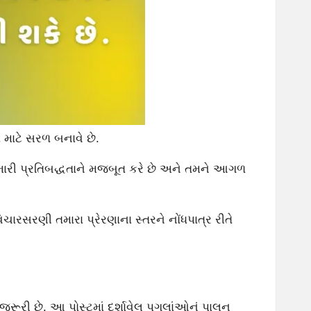
 માટે સરળ બનાવે છે.
મારી પ્રતિબદ્ધતાને મજબૂત કરે છે અને તમને આગળ
ારસરણી તમારા પ્રેરણાના સ્તરને નોંધપાત્ર રીતે
જરૂરી છે. આ પોસ્ટમાં દર્શાવેલ પગલાંઓનું પાલન