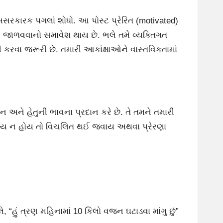
ે અસરકારક પગલાં શોધો. આ પોસ્ટ પ્રેરિત (motivated)
વલણ જાળવવાનો સમાવેશ થાય છે. ભલે તમે વ્યક્તિગત
ી કરવા જરૂરી છે. તમારી આકાંક્ષાઓને વાસ્તવિકતામાં
યાન અને હેતુની ભાવના પ્રદાન કરે છે. તે તમને તમારી
 લક્ષ્ય ન હોય તો વિચલિત થઈ જવાય અથવા પ્રેરણા
ે, “હું ત્રણ મહિનામાં 10 કિલો વજન ઘટાડવા માંગુ છું”