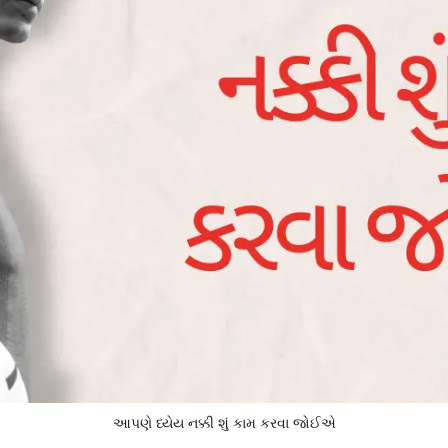
આપણે ધ્યેય નક્કી શું કામ કરવા જોઈએ