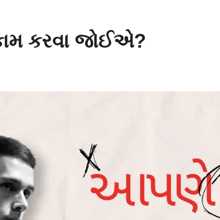
ં કામ કરવા જોઈએ?