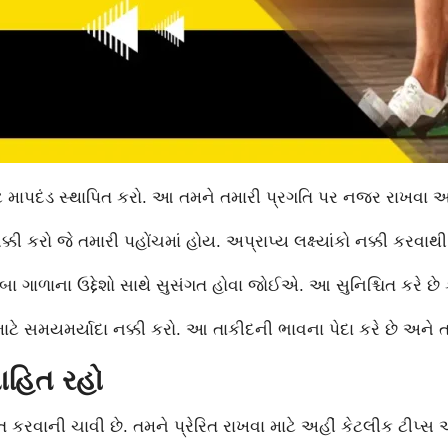
ે માપદંડ સ્થાપિત કરો. આ તમને તમારી પ્રગતિ પર નજર રાખવા અને
નક્કી કરો જે તમારી પહોંચમાં હોય. અપ્રાપ્ય લક્ષ્યાંકો નક્કી કરવ
ાંબા ગાળાના ઉદ્દેશો સાથે સુસંગત હોવા જોઈએ. આ સુનિશ્ચિત કરે છે કે
માટે સમયમર્યાદા નક્કી કરો. આ તાકીદની ભાવના પેદા કરે છે અને તમ
સાહિત રહો
રાપ્ત કરવાની ચાવી છે. તમને પ્રેરિત રાખવા માટે અહીં કેટલીક ટીપ્