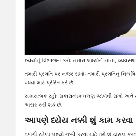
ધ્યેયોનું વિભાજન કરોઃ તમારા લક્ષ્યોને નાના, વ્યવ
તમારી પ્રગતિ પર નજર રાખોઃ તમારી પ્રગતિનું નિ
વધવા માટે પ્રેરિત કરે છે.
સકારાત્મક રહોઃ સકારાત્મક વલણ જાળવી રાખો અને તમા
અસર કરી શકે છે.
આપણે ધ્યેય નક્કી શું કામ કર
વળગી રહેલા લક્ષ્યો નક્કી કરવા માટે તમે શું હાંસલ