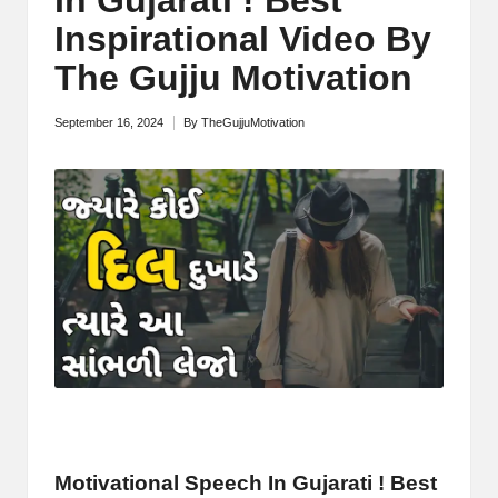
M
Inspirational Video By
o
The Gujju Motivation
ti
September 16, 2024
By
TheGujjuMotivation
Posted
v
by
a
ti
o
n
Motivational Speech In Gujarati ! Best