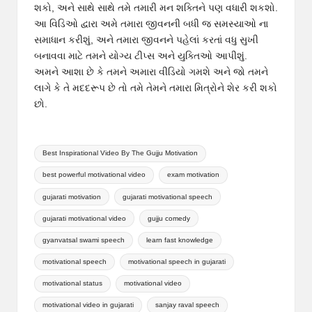
શકો, અને સાથે સાથે તમે તમારી મન શક્તિને પણ વધારી શકશો.
આ વિડિઓ દ્વારા અમે તમારા જીવનની બધી જ સમસ્યાઓ ના
સમાધાન કરીશું, અને તમારા જીવનને પહેલાં કરતાં વધુ સુખી
બનાવવા માટે તમને યોગ્ય ટીપ્સ અને યુક્તિઓ આપીશું.
અમને આશા છે કે તમને અમારા વીડિયો ગમશે અને જો તમને
લાગે કે તે મદદરૂપ છે તો તમે તેમને તમારા મિત્રોને શેર કરી શકો
છો.
Tags:
Best Inspirational Video By The Gujju Motivation
best powerful motivational video
exam motivation
gujarati motivation
gujarati motivational speech
gujarati motivational video
gujju comedy
gyanvatsal swami speech
learn fast knowledge
motivational speech
motivational speech in gujarati
motivational status
motivational video
motivational video in gujarati
sanjay raval speech