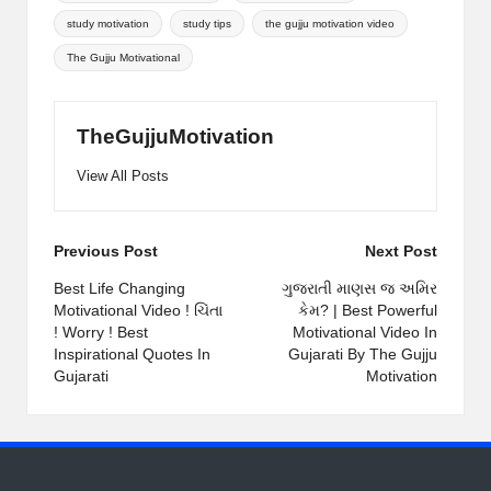
study motivation
study tips
the gujju motivation video
The Gujju Motivational
TheGujjuMotivation
View All Posts
Post
Previous Post
Next Post
navigation
Best Life Changing
ગુજરાતી માણસ જ અમિર
Motivational Video ! ચિંતા
કેમ? | Best Powerful
! Worry ! Best
Motivational Video In
Inspirational Quotes In
Gujarati By The Gujju
Gujarati
Motivation